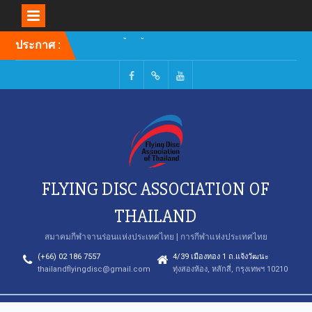
Skip
ประกาศ :
รายชื่อผู้มีสิทธิ์เข้ารับการ
to
อบรมหลักสูตรผู้ฝึกสอน
content
Facebook
TikTok
Youtube
FLYING DISC ASSOCIATION OF
THAILAND
สมาคมกีฬาจานร่อนแห่งประเทศไทย | การกีฬาแห่งประเทศไทย
(+66) 02 186 7557
4/39 เมืองทอง 1 ถ.แจ้งวัฒนะ
thailandflyingdisc@gmail.com
ทุ่งสองห้อง, หลักสี่, กรุงเทพฯ 10210