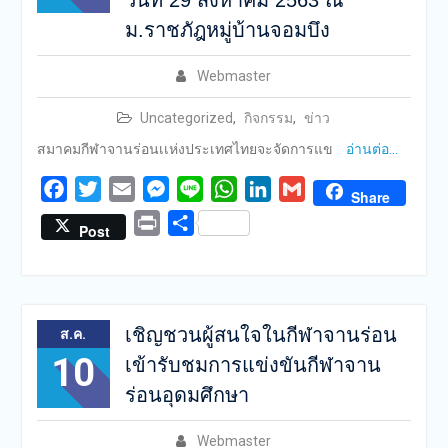
วันที่ 29 สิงหาคม 2563 ณ
ม.ราชภัฎหมู่บ้านจอมบึง
Webmaster
Uncategorized
,
กิจกรรม
,
ข่าว
สมาคมกีฬาจานร่อนเเห่งประเทศไทยจะจัดการแข
อ่านต่อ…
Facebook
Twitter
Email
Messenger
Line
WhatsApp
LinkedIn
Gmail
Share
Print
Share
Post
เชิญชวนผู้สนใจในกีฬาจานร่อน
ส.ค.
10
เข้ารับชมการแข่งขันกีฬาจาน
ร่อนอุดมศึกษา
Webmaster