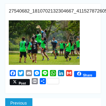
27540682_1810702132304667_41152787260
Facebook
Twitter
Email
Messenger
Line
WhatsApp
LinkedIn
Gmail
Share
Print
Share
Post
แนะแนว
Previous
Previous
เรื่อง
post: