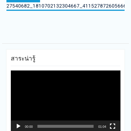
27540682_1810702132304667_4115278726056666
สาระน่ารู้
ตัว
เล่น
ไฟล์
วิดีโอ
00:00
01:04