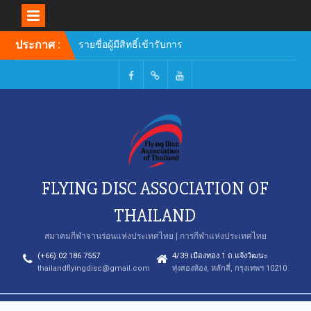
Skip
ประกาศ :
รายชื่อผู้มีสิทธิ์เข้ารับการ
to
อบรมหลักสูตรผู้ฝึกสอน
content
Facebook
TikTok
Youtube
FLYING DISC ASSOCIATION OF
THAILAND
สมาคมกีฬาจานร่อนแห่งประเทศไทย | การกีฬาแห่งประเทศไทย
(+66) 02 186 7557
4/39 เมืองทอง 1 ถ.แจ้งวัฒนะ
thailandflyingdisc@gmail.com
ทุ่งสองห้อง, หลักสี่, กรุงเทพฯ 10210