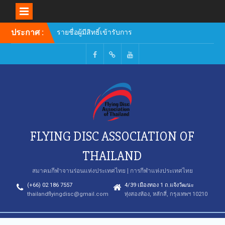
Skip
ประกาศ :
รายชื่อผู้มีสิทธิ์เข้ารับการ
to
อบรมหลักสูตรผู้ฝึกสอน
content
Facebook
TikTok
Youtube
FLYING DISC ASSOCIATION OF
THAILAND
สมาคมกีฬาจานร่อนแห่งประเทศไทย | การกีฬาแห่งประเทศไทย
(+66) 02 186 7557
4/39 เมืองทอง 1 ถ.แจ้งวัฒนะ
thailandflyingdisc@gmail.com
ทุ่งสองห้อง, หลักสี่, กรุงเทพฯ 10210