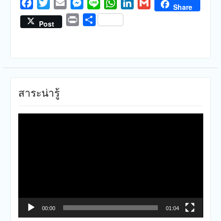
Facebook
Twitter
Email
Messenger
Line
WhatsApp
LinkedIn
Gmail
Share
Print
Share
Post
สาระน่ารู้
ตัว
เล่น
ไฟล์
วิดีโอ
00:00
01:04