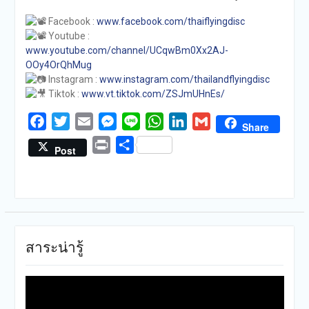
Facebook
:
www.facebook.com/thaiflyingdisc
Youtube :
www.youtube.com/channel/UCqwBm0Xx2AJ-
OOy4OrQhMug
Instagram :
www.instagram.com/thailandflyingdisc
Tiktok :
www.vt.tiktok.com/ZSJmUHnEs/
Facebook
Twitter
Email
Messenger
Line
WhatsApp
LinkedIn
Gmail
Share
Print
Share
Post
สาระน่ารู้
ตัว
เล่น