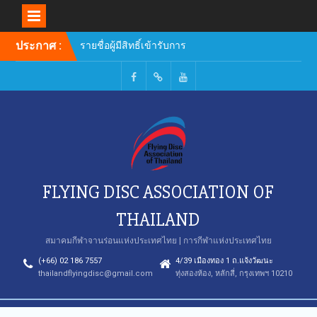
Skip
ประกาศ :
รายชื่อผู้มีสิทธิ์เข้ารับการ
to
อบรมหลักสูตรผู้ฝึกสอน
content
Facebook
TikTok
Youtube
FLYING DISC ASSOCIATION OF
THAILAND
สมาคมกีฬาจานร่อนแห่งประเทศไทย | การกีฬาแห่งประเทศไทย
(+66) 02 186 7557
4/39 เมืองทอง 1 ถ.แจ้งวัฒนะ
thailandflyingdisc@gmail.com
ทุ่งสองห้อง, หลักสี่, กรุงเทพฯ 10210