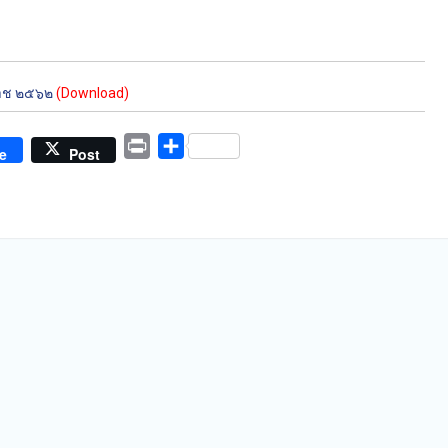
ราช ๒๕๖๒
(Download)
Print
Share
e
Post