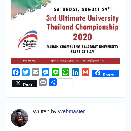
Facebook
Twitter
Email
Messenger
Line
WhatsApp
LinkedIn
Gmail
Share
Print
Share
Post
Written by
Webmaster