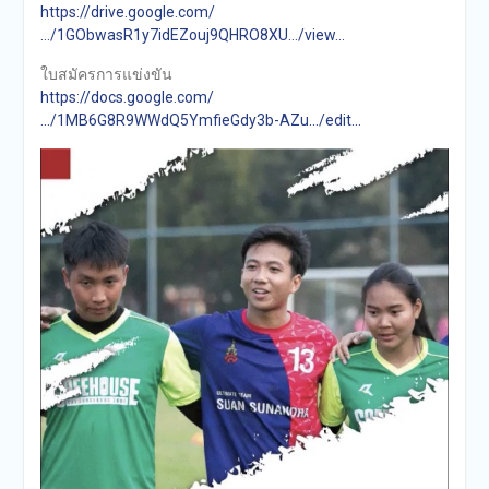
https://drive.google.com/
…/1GObwasR1y7idEZouj9QHRO8XU…/view…
ใบสมัครการแข่งขัน
https://docs.google.com/
…/1MB6G8R9WWdQ5YmfieGdy3b-AZu…/edit…